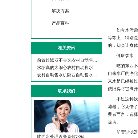
解决方案
产品百科
如今水污
等等上，特别
的，却会让身
相关资讯
健康饮水
前置过滤器不会选农村自动售水机陕西自
吃的东西
水垢真的太闹心农村自动售水机陕西自动
自来水厂的净
农村自动售水机陕西自动售水机西安美之
来水是已经被
依旧得将它煮
联系我们
不过这种
滤器，它凭借
费者而言，选
被坑。
前置过滤器
陕西水处理设备直饮水站