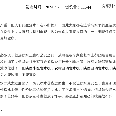
分享到
发布时间：2024/3/20
浏览量：11544
染严重，但人们的生活水平在不断提升，因此大家都在追求高水平的生活
是在饮食上，大家都是特别重视，因为饮食是直接入口的，一旦出现任何
体更加健康。
不必多说，就连饮水上也得是安全的，从现在各个家庭基本上都已经使用
化和过滤了，但是去往千家万户又得经历长长的输水管，没有人能保证这
过滤净化过了，但
陕西小区售水机
，
农村自动售水机
，
陕西自动售水机
，
开后才能饮用，不能直饮。
饮水方式太过麻烦了，所以净水器应运而生，不仅让饮水更安全，也更加
了价格成本低、性价比高这些优点，成为了很多用户的选择。但是如今净
择多了是好事，但容易选错也就成了坏事。那么正所谓知己知彼百战不殆
2