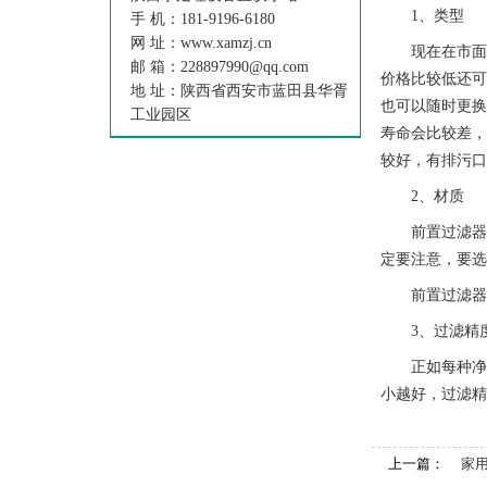
1、类型
手 机：181-9196-6180
网 址：www.xamzj.cn
现在在市
邮 箱：228897990@qq.com
价格比较低还
地 址：陕西省西安市蓝田县华胥
也可以随时更
工业园区
寿命会比较差
较好，有排污
2、材质
前置过滤
定要注意，要
前置过滤
3、过滤精
正如每种净
小越好，过滤
上一篇：
家