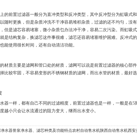
面上的前置过滤器一般分为直冲类型和反冲类型，其中反冲型分为虹吸式
可以随时更换，但是杂质冲洗不干净容易堆积杂质，过滤的还不均匀，没
换，但是滤芯容易堵塞，微小杂质乜办法冲干净，容易二次污染。而虹吸
，就是结构复杂，换滤芯这件事很难，滤芯还容易堵塞维护困难。反冲式
口也能使用很长时间，还有自动清洁功能。
器的材质主要是滤网和管口处的材质，滤网可以说是前置过滤器的核心部
选择比较牢固，不容易变形的不锈钢材质的滤网，而出水管的材质，最好
器
度
水器一样，都有自己不同的过滤精度，前置过滤器也是一样，一般是在5到
精度越小只会让水流通过的阻力变大，继而出水变小。
用净水器誉泉净水器、滤芯种类及功能特点农村自动售水机陕西自动售水机西安